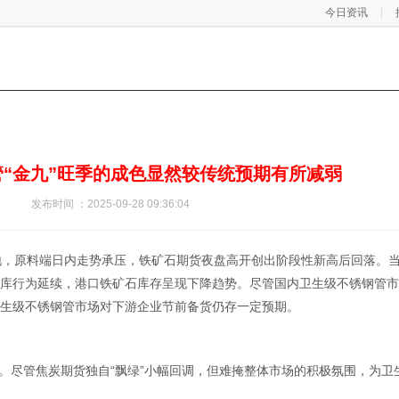
今日资讯
“金九”旺季的成色显然较传统预期有所减弱
发布时间 ：2025-09-28 09:36:04
地，原料端日内走势承压，铁矿石期货夜盘高开创出阶段性新高后回落。
库行为延续，港口铁矿石库存呈现下降趋势。尽管国内卫生级不锈钢管市
生级不锈钢管市场对下游企业节前备货仍存一定预期。
。尽管焦炭期货独自“飘绿”小幅回调，但难掩整体市场的积极氛围，为卫