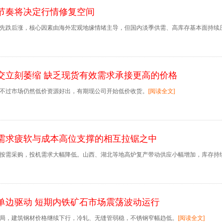
节奏将决定行情修复空间
先跌后涨，核心因素由海外宏观地缘情绪主导，但国内淡季供需、高库存基本面持续
交立刻萎缩 缺乏现货有效需求承接更高的价格
不过市场仍然低价资源好出，有期现公司开始低价收货。
[阅读全文]
需求疲软与成本高位支撑的相互拉锯之中
按需采购，投机需求大幅降低。山西、湖北等地高炉复产带动供应小幅增加，库存持
单边驱动 短期内铁矿石市场震荡波动运行
局，建筑钢材价格继续下行，冷轧、无缝管弱稳，不锈钢窄幅趋低。
[阅读全文]