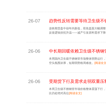
26-07
趋势性反转需要等待卫生级不
连铁期货盘中创年内新低，双焦盘面大幅调整
反馈逻辑担忧升温——减产引发原料需求下降
26-06
中长期回暖依赖卫生级不锈钢
本周国内卫生级不锈钢管市场整体弱势运行，
空头氛围浓厚，短期弱势格局难改。
[阅读全文
26-06
受期货下行及需求走弱双重压
本周卫生级不锈钢管市场价格整体震荡下行，
比仍处绝对高位
[阅读全文]