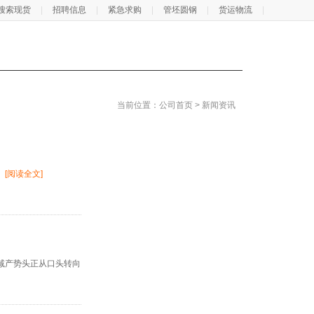
搜索现货
招聘信息
紧急求购
管坯圆钢
货运物流
当前位置：
公司首页
>
新闻资讯
。
[阅读全文]
减产势头正从口头转向