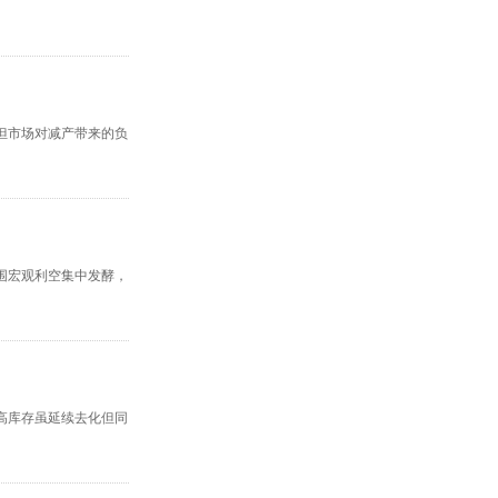
但市场对减产带来的负
围宏观利空集中发酵，
高库存虽延续去化但同